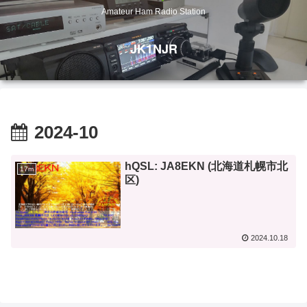
Amateur Ham Radio Station
JK1NJR
2024-10
hQSL: JA8EKN (北海道札幌市北
17m
区)
2024.10.18