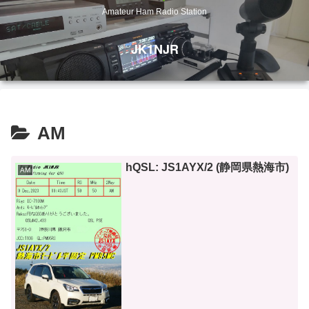
Amateur Ham Radio Station
JK1NJR
AM
hQSL: JS1AYX/2 (静岡県熱海市)
AM