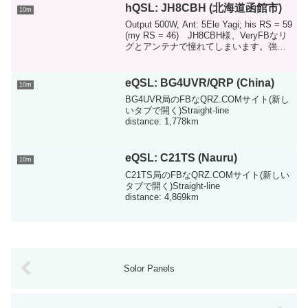
hQSL: JH8CBH (北海道函館市)
10m
Output 500W, Ant: 5Ele Yagi; his RS = 59
(my RS = 46) JH8CBH様、VeryFBなリ
グとアンテナで憧れてしまいます。強力
かつクリアに入感していました。そろそ
ろ今年も10ｍFMのシーズン...
eQSL: BG4UVR/QRP (China)
10m
BG4UVR局のFBなQRZ.COMサイト(新し
いタブで開く)Straight-line
distance: 1,778km
eQSL: C21TS (Nauru)
10m
C21TS局のFBなQRZ.COMサイト(新しい
タブで開く)Straight-line
distance: 4,869km
Solor Panels