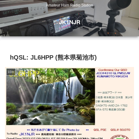
Amateur Ham Radio Station
JK1NJR
hQSL: JL6HPP (熊本県菊池市)
10m