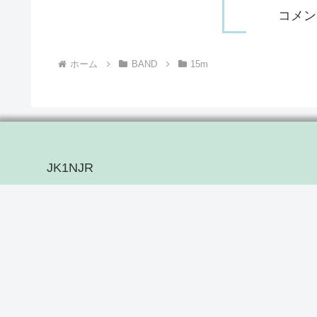
コメン
ホーム
BAND
15m
JK1NJR