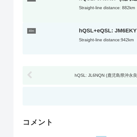
Straight-line distance: 882km
hQSL+eQSL: JM6E
40m
Straight-line distance:942km
hQSL: JL6NQN (鹿児島県沖永
コメント