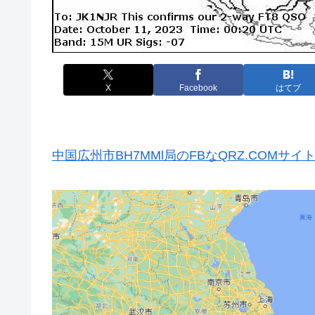
X
Facebook
はてブ
中国広州市BH7MMl局のFBなQRZ.COMサイ