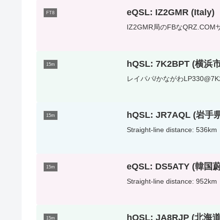
eQSL: IZ2GMR (Italy)
FT8
IZ2GMR局のFBなQRZ.COMサイト
hQSL: 7K2BPT (横浜
15m
レイパパ/かながわLP330@7K2BPT
hQSL: JR7AQL (岩
15m
Straight-line distance: 536km
eQSL: DS5ATY (韓
15m
Straight-line distance: 952km
hQSL: JA8RJP (北
15m