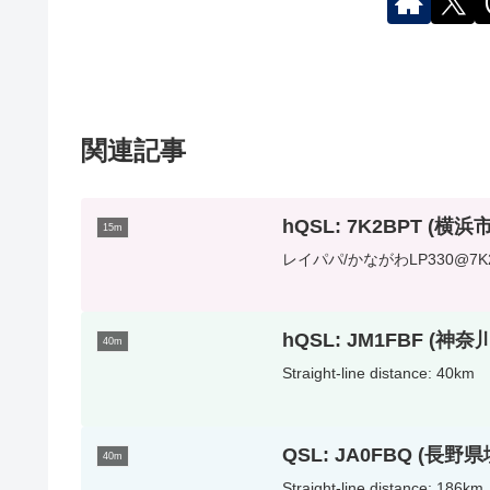
関連記事
hQSL: 7K2BPT (横浜
15m
レイパパ/かながわLP330@7K2BPT
hQSL: JM1FBF (神
40m
Straight-line distance: 40km
QSL: JA0FBQ (長野
40m
Straight-line distance: 186km