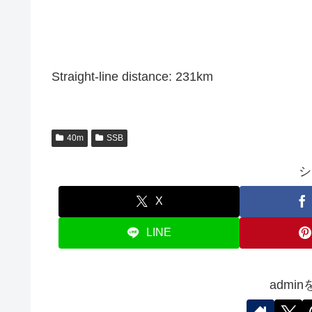
Straight-line distance: 231km
40m
SSB
シ
X
LINE
admi