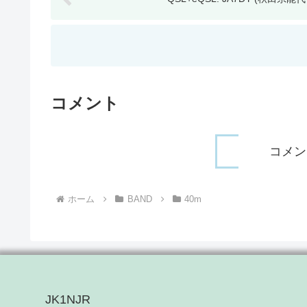
コメント
コメン
ホーム
BAND
40m
JK1NJR