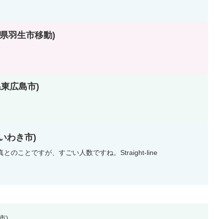
(埼玉県羽生市移動)
島県東広島市)
島県いわき市)
のことですが、すごい人数ですね。Straight-line
市)