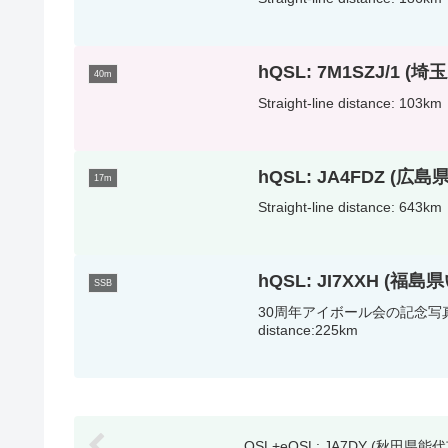
hQSL: 7M1SZJ/1 
40m
Straight-line distance: 103km
hQSL: JA4FDZ (広
17m
Straight-line distance: 643km
hQSL: JI7XXH (福
SSB
30周年アイボール会の記念写真と
distance:225km
QSL+eQSL: JA7DY (秋田県能代