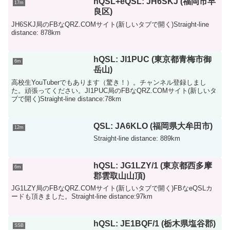
hQSL+eQSL: JH6SKJ (福岡市早
17m
良区)
JH6SKJ局のFBなQRZ.COMサイト(新しいタブで開く)Straight-line
distance: 878km
hQSL: JI1PUC (東京都青梅市御
6m
岳山)
高校生YouTuberでもあります（驚き！）。チャンネル登録しまし
た。頑張ってください。JI1PUC局のFBなQRZ.COMサイト(新しいタ
ブで開く)Straight-line distance:78km
QSL: JA6KLO (福岡県大牟田市)
12m
Straight-line distance: 889km
hQSL: JG1LZY/1 (東京都西多摩
6m
郡雲取山山頂)
JG1LZY局のFBなQRZ.COMサイト(新しいタブで開く)FBなeQSLカ
ードも頂きました。Straight-line distance:97km
hQSL: JE1BQF/1 (栃木県塩谷郡)
SSB