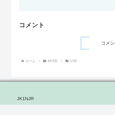
コメント
コメン
ホーム
MODE
SSB
JK1NJR