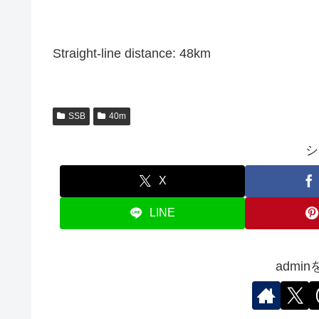
Straight-line distance: 48km
SSB
40m
シ
X
LINE
admi