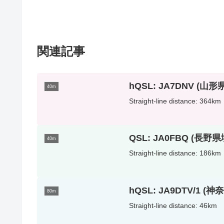
関連記事
hQSL: JA7DNV (山
40m
Straight-line distance: 364km
QSL: JA0FBQ (長野
40m
Straight-line distance: 186km
hQSL: JA9DTV/1 
80m
Straight-line distance: 46km