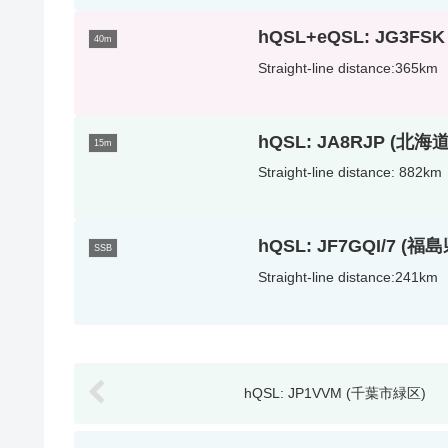
hQSL+eQSL: JG3FS
40m
Straight-line distance:365km
hQSL: JA8RJP (北
15m
Straight-line distance: 882km
hQSL: JF7GQI/7 (
SSB
Straight-line distance:241km
hQSL: JP1VVM (千葉市緑区)