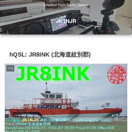
Amateur Ham Radio Station
JK1NJR
hQSL: JR8INK (北海道紋別郡)
17m