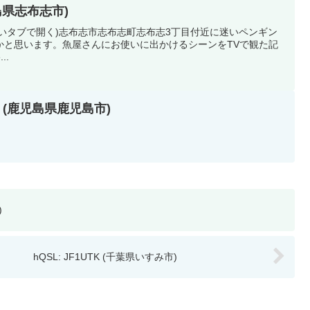
児島県志布志市)
新しいタブで開く)志布志市志布志町志布志3丁目付近に迷いペンギン
かと思います。魚屋さんにお使いに出かけるシーンをTVで観た記
...
KY (鹿児島県鹿児島市)
)
hQSL: JF1UTK (千葉県いすみ市)