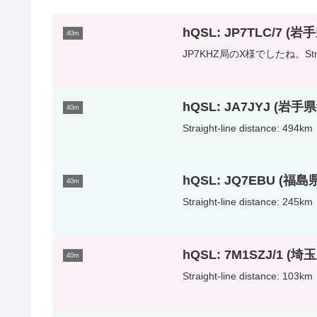
hQSL: JP7TLC/7 (
40m
JP7KHZ局のX様でしたね。Straight
hQSL: JA7JYJ (岩
40m
Straight-line distance: 494km
hQSL: JQ7EBU (福
40m
Straight-line distance: 245km
hQSL: 7M1SZJ/1 
40m
Straight-line distance: 103km