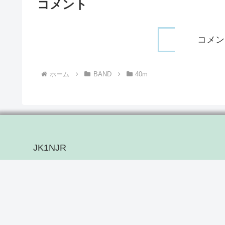
コメント
コメン
ホーム
BAND
40m
JK1NJR