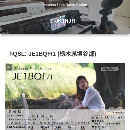
Amateur Ham Radio Station
JK1NJR
hQSL: JE1BQF/1 (栃木県塩谷郡)
6m