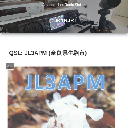
Amateur Ham Radio Station
JK1NJR
QSL: JL3APM (奈良県生駒市)
40m