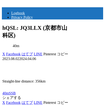
Logbook
Privacy Policy
hQSL: JQ3LLX (京都市山
科区)
40m
X
Facebook
はてブ
LINE
Pinterest
コピー
2023.08.02
2024.04.06
Straight-line distance: 356km
40m
SSB
シェアする
X
Facebook
はてブ
LINE
Pinterest
コピー