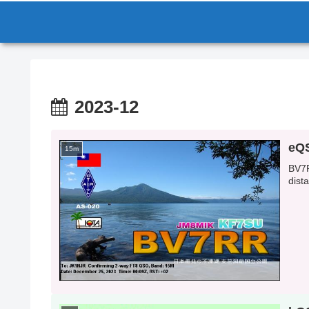
2023-12
eQS
15m
BV
dist