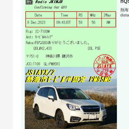
hQ
6m
熱海
dist