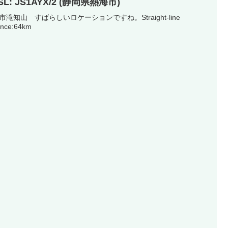
SL: JS1AYX/2 (静岡県熱海市)
市滝知山 すばらしいロケーションですね。Straight-line
ance:64km