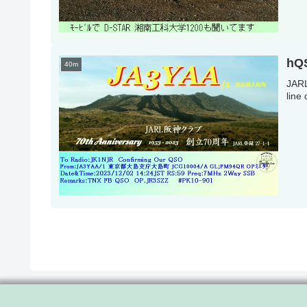
hQ
40m
JA
line