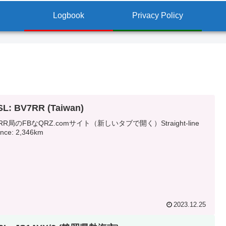
Logbook
Privacy Policy
L: BV7RR (Taiwan)
7RR局のFBなQRZ.comサイト（新しいタブで開く）Straight-line
ance: 2,346km
2023.12.25