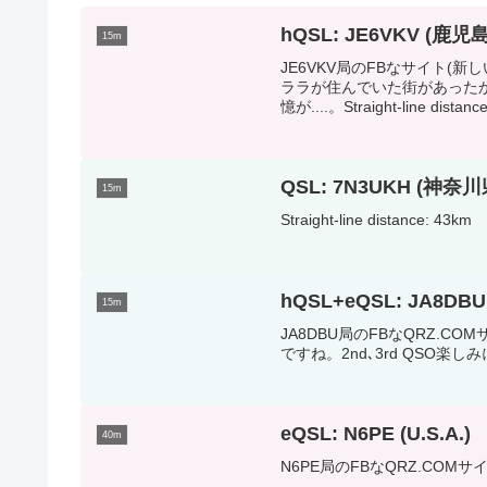
hQSL: JE6VKV (鹿
15m
JE6VKV局のFBなサイト(
ララが住んでいた街があった
憶が....。Straight-line distance
QSL: 7N3UKH (神
15m
Straight-line distance: 43km
hQSL+eQSL: JA8D
15m
JA8DBU局のFBなQRZ.
ですね。2nd､3rd QSO楽しみにして
eQSL: N6PE (U.S.A.)
40m
N6PE局のFBなQRZ.COMサイト(新