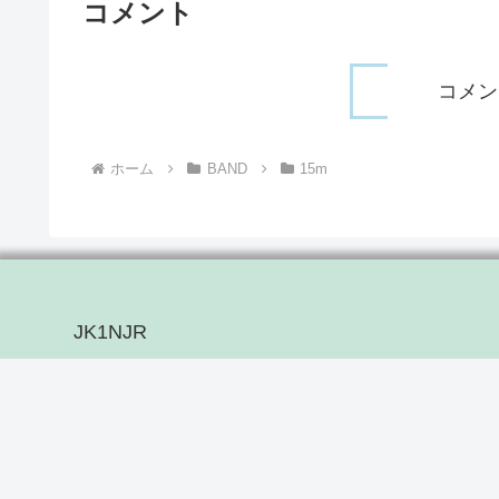
コメント
コメン
ホーム
BAND
15m
JK1NJR