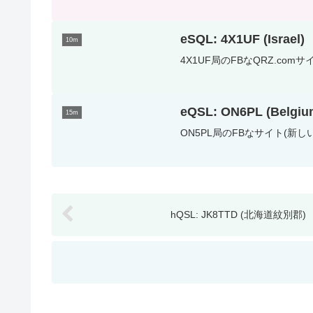
eSQL: 4X1UF (Israel)
10m
4X1UF局のFBなQRZ.comサイト（
eQSL: ON6PL (Belgiu
15m
ON5PL局のFBなサイト(新しいタブで開
hQSL: JK8TTD (北海道紋別郡)