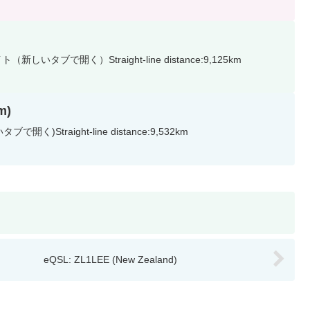
新しいタブで開く）Straight-line distance:9,125km
m)
く)Straight-line distance:9,532km
eQSL: ZL1LEE (New Zealand)