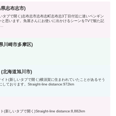
児島県志布志市)
新しいタブで開く)志布志市志布志町志布志3丁目付近に迷いペンギン
かと思います。魚屋さんにお使いに出かけるシーンをTVで観た記
...
奈川県川崎市多摩区)
BU (北海道旭川市)
COMサイト(新しいタブで開く)横須賀に住まわれていたことがあるそう
おります。Straight-line distance:972km
しいタブで開く)Straight-line distance:8,882km